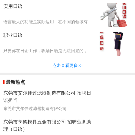
文化差异、职场礼仪、沟通交际等。联普将邀请
实用日语
最优秀的企业资深高管人员，把这些本领教给大
家！
语言最大的功能是实际运用，在不同的领域有不
同的需求，比如在美容界有美容日语、在科技行
职业日语
业有科技专业术语等，联普将邀请各行各业的专
家为大家讲述并分享他们的经验。
只要你在日企工作，职场日语是无法回避的，各
个领域都有专业的词汇，比如汽车行业、制造行
点击查看更多>>
业、服务行业等。联普将把最专业的日语传授给
大家！
最新热点
东莞市艾尔佳过滤器制造有限公司 招聘日
语担当
东莞市艾尔佳过滤器制造有限公司
东莞市亨德模具五金有限公司 招聘业务助
理（日语）