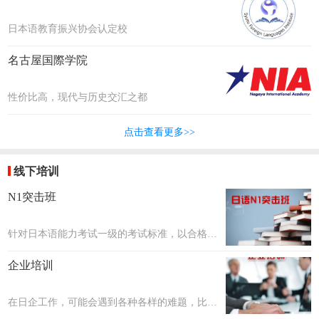
日本语教育振兴协会认定校
名古屋国際学院
性价比高，现代与历史交汇之都
点击查看更多>>
线下培训
N1突击班
针对日本语能力考试一级的考试标准，以合格考
核为目标，共设置20个课时~40个课时，每个课
企业培训
时约2小时。课程数量会在评估学生日语后确
定。
在日企工作，可能会遇到各种各样的难题，比如