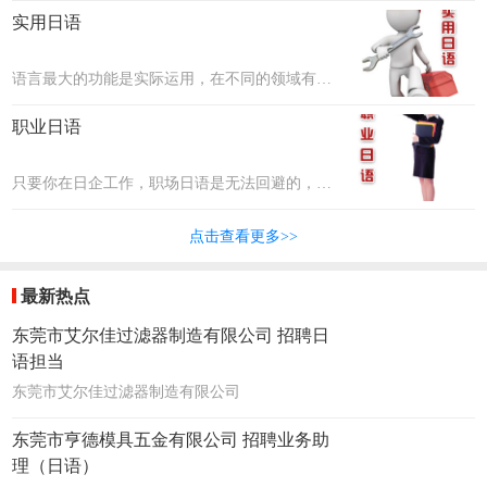
文化差异、职场礼仪、沟通交际等。联普将邀请
实用日语
最优秀的企业资深高管人员，把这些本领教给大
家！
语言最大的功能是实际运用，在不同的领域有不
同的需求，比如在美容界有美容日语、在科技行
职业日语
业有科技专业术语等，联普将邀请各行各业的专
家为大家讲述并分享他们的经验。
只要你在日企工作，职场日语是无法回避的，各
个领域都有专业的词汇，比如汽车行业、制造行
点击查看更多>>
业、服务行业等。联普将把最专业的日语传授给
大家！
最新热点
东莞市艾尔佳过滤器制造有限公司 招聘日
语担当
东莞市艾尔佳过滤器制造有限公司
东莞市亨德模具五金有限公司 招聘业务助
理（日语）