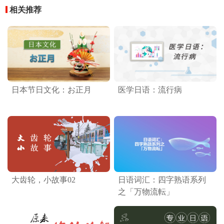
相关推荐
日本节日文化：お正月
医学日语：流行病
大齿轮，小故事02
日语词汇：四字熟语系列
之「万物流転」