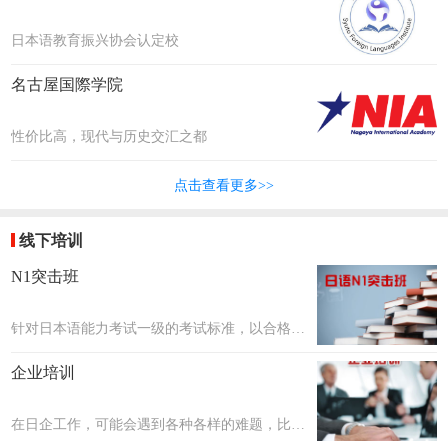
日本语教育振兴协会认定校
名古屋国際学院
性价比高，现代与历史交汇之都
点击查看更多>>
线下培训
N1突击班
针对日本语能力考试一级的考试标准，以合格考
核为目标，共设置20个课时~40个课时，每个课
企业培训
时约2小时。课程数量会在评估学生日语后确
定。
在日企工作，可能会遇到各种各样的难题，比如