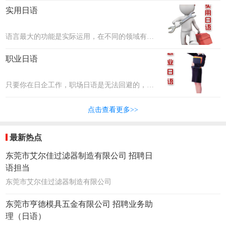
文化差异、职场礼仪、沟通交际等。联普将邀请
实用日语
最优秀的企业资深高管人员，把这些本领教给大
家！
语言最大的功能是实际运用，在不同的领域有不
同的需求，比如在美容界有美容日语、在科技行
职业日语
业有科技专业术语等，联普将邀请各行各业的专
家为大家讲述并分享他们的经验。
只要你在日企工作，职场日语是无法回避的，各
个领域都有专业的词汇，比如汽车行业、制造行
点击查看更多>>
业、服务行业等。联普将把最专业的日语传授给
大家！
最新热点
东莞市艾尔佳过滤器制造有限公司 招聘日
语担当
东莞市艾尔佳过滤器制造有限公司
东莞市亨德模具五金有限公司 招聘业务助
理（日语）