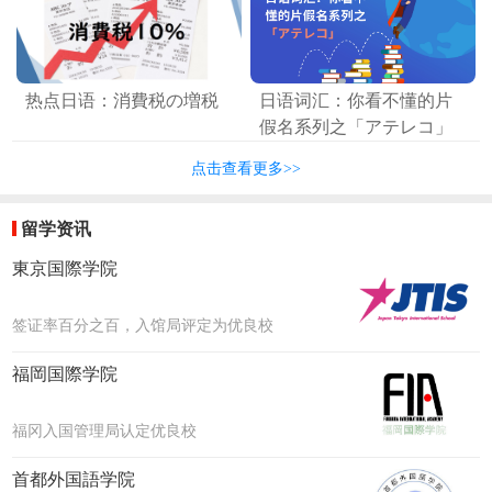
热点日语：消費税の増税
日语词汇：你看不懂的片
假名系列之「アテレコ」
点击查看更多>>
留学资讯
東京国際学院
签证率百分之百，入馆局评定为优良校
福岡国際学院
福冈入国管理局认定优良校
首都外国語学院