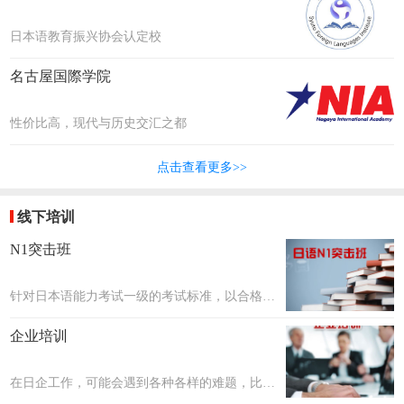
日本语教育振兴协会认定校
名古屋国際学院
性价比高，现代与历史交汇之都
点击查看更多>>
线下培训
N1突击班
针对日本语能力考试一级的考试标准，以合格考
核为目标，共设置20个课时~40个课时，每个课
企业培训
时约2小时。课程数量会在评估学生日语后确
定。
在日企工作，可能会遇到各种各样的难题，比如