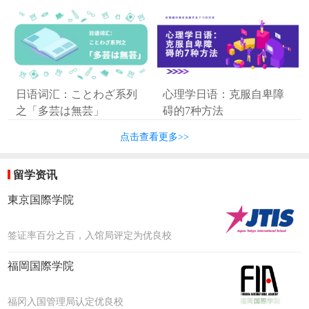
日语词汇：ことわざ系列
心理学日语：克服自卑障
之「多芸は無芸」
碍的7种方法
点击查看更多>>
留学资讯
東京国際学院
签证率百分之百，入馆局评定为优良校
福岡国際学院
福冈入国管理局认定优良校