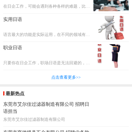
定。
在日企工作，可能会遇到各种各样的难题，比如
文化差异、职场礼仪、沟通交际等。联普将邀请
实用日语
最优秀的企业资深高管人员，把这些本领教给大
家！
语言最大的功能是实际运用，在不同的领域有不
同的需求，比如在美容界有美容日语、在科技行
职业日语
业有科技专业术语等，联普将邀请各行各业的专
家为大家讲述并分享他们的经验。
只要你在日企工作，职场日语是无法回避的，各
个领域都有专业的词汇，比如汽车行业、制造行
点击查看更多>>
业、服务行业等。联普将把最专业的日语传授给
大家！
最新热点
东莞市艾尔佳过滤器制造有限公司 招聘日
语担当
东莞市艾尔佳过滤器制造有限公司