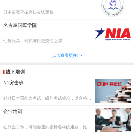
日本语教育振兴协会认定校
名古屋国際学院
性价比高，现代与历史交汇之都
点击查看更多>>
线下培训
N1突击班
针对日本语能力考试一级的考试标准，以合格考
核为目标，共设置20个课时~40个课时，每个课
企业培训
时约2小时。课程数量会在评估学生日语后确
定。
在日企工作，可能会遇到各种各样的难题，比如