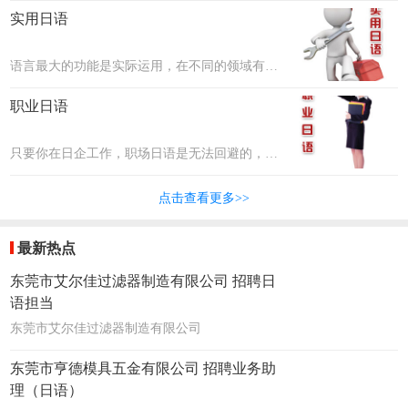
文化差异、职场礼仪、沟通交际等。联普将邀请
实用日语
最优秀的企业资深高管人员，把这些本领教给大
家！
语言最大的功能是实际运用，在不同的领域有不
同的需求，比如在美容界有美容日语、在科技行
职业日语
业有科技专业术语等，联普将邀请各行各业的专
家为大家讲述并分享他们的经验。
只要你在日企工作，职场日语是无法回避的，各
个领域都有专业的词汇，比如汽车行业、制造行
点击查看更多>>
业、服务行业等。联普将把最专业的日语传授给
大家！
最新热点
东莞市艾尔佳过滤器制造有限公司 招聘日
语担当
东莞市艾尔佳过滤器制造有限公司
东莞市亨德模具五金有限公司 招聘业务助
理（日语）