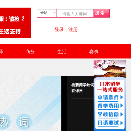
登录
｜
注册
译
商务
生活
赛事
看新闻学热词|全国
哀悼日