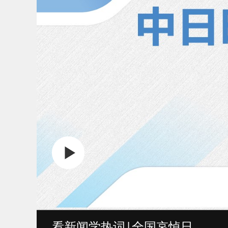
看新闻学热词|全国哀悼日