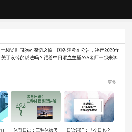
士和逝世同胞的深切哀悼，国务院发布公告，决定2020年
少关于哀悼的说法吗？跟着中日混血主播AYA老师一起来学
更多
气缸
体育日语：三种体操类
日语词汇：「今日も今