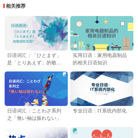
相关推荐
日语词汇：「ひとまず」
实用日语：家用电器制品
是「とりあえず」的敬语
的相关日语知识
形式吗？
日语词汇：ことわざ系列
专业日语：IT系统内部化
之「無い袖は振れない」