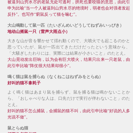
被逼到山穷水尽的老鼠无处可逃时，拼死也要咬猫的意思，由此引
申为比喻“当一个人被逼到山穷水尽的绝境时，弱者也会对强者发起
反扑”。也写作“窮鼠反って猫を噛む”。
大山鳴動して鼠一匹（たいざんめいどうしてねずみいっぴき）
地动山摇鼠一只（
雷声大雨点小
）
大きな山が音を響かせて揺れ動くので、大噴火でも起こるのかと
思っていたが、鼠が一匹出てきただけだったという意味から、
「大騒ぎしたわりには、実際には結果が小さいこと」のたとえ。
大山晃动发出巨响，以为会有巨大喷火，结果只出来一只老鼠，由
此引申比喻“阵仗很大结果却很小”。
鳴く猫は鼠を捕らぬ（なくねこはねずみをとらぬ）
好叫的猫不拿耗子
よく鳴く猫はあまり鼠を捕らず、鼠を捕る猫は鳴かないことか
ら、「おしゃべりな人は、口先だけで実行が伴わないこと」のた
とえ。
好叫的猫不怎么捕鼠，会捕鼠的猫不叫，由此引申比喻“好说的人多
光说不做”。
鼠とらぬ猫