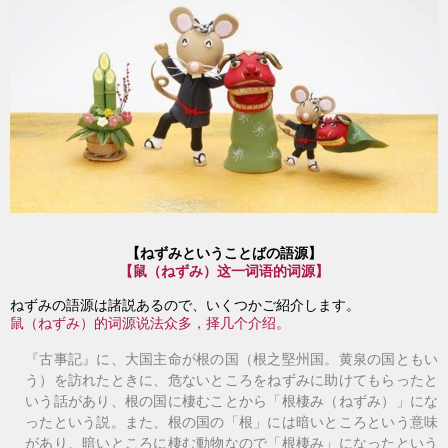
【ねずみ
と
いうことばの語源
】
【鼠（ねずみ）这一词语的词源
】
ねずみの語源は諸説あるので、いくつかご紹介します。
鼠（ねずみ）的词源说法众多，择几个介绍。
『古事記』に、大国主命が根の国（根之堅州国。黄泉の国ともい
う）を訪れたときに、危ないところをねずみに助けてもらったと
いう話があり、根の国に棲むことから「根棲み（ねずみ）」にな
ったという説。また、根の国の「根」には暗いところという意味
があり、暗いところに棲む動物なので「根棲み」になったという