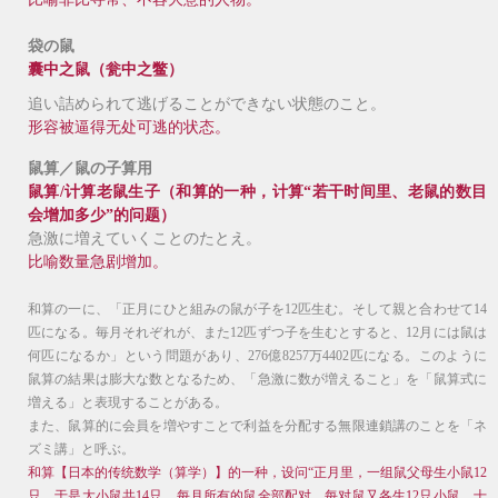
袋の鼠
囊中之鼠（瓮中之鳖）
追い詰められて逃げる
ことができ
ない状態のこと。
形容被
逼得无处可逃的状态。
鼠算／鼠の子算用
鼠算/计算老鼠生子（和算的一种，计算“若干时间里、老鼠的数目
会增加多少”的问题）
急激に増えていくことのたとえ。
比喻数量急剧增加。
和算の一に、「正月にひと組みの鼠が子を12匹生む。そして親と合わせて14
匹になる。毎月それぞれが、また12匹ずつ子を生むとすると、12月には鼠は
何匹になるか」という問題があり、276億8257万4402匹になる。このように
鼠算の結果は膨大な数となるため、「急激に数が増えること」を「鼠算式に
増える」と表現することがある。
また、鼠算的に会員を増やすことで利益を分配する無限連鎖講のことを「ネ
ズミ講」と呼ぶ。
和算【日本的传统数学（算学）】的一种，设问“正月里，一组鼠父母生小鼠12
只，于是大小鼠共14只。每月所有的鼠全部配对，每对鼠又各生12只小鼠。十