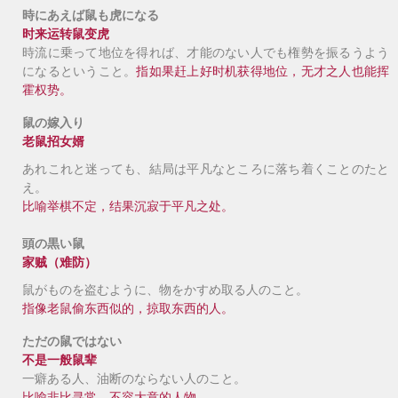
時にあえば鼠も虎になる
时来运转鼠变虎
時流に乗って地位を得れば、才能のない人でも権勢を振るうよう
になるということ。
指如果赶上好时机获得地位，无才之人也能挥
霍权势。
鼠の嫁入り
老
鼠招女婿
あれこれと迷っても、結局は平凡なところに落ち着くことのたと
え。
比喻举棋不定，结果沉寂于平凡之处。
頭の黒い鼠
家贼（难防）
鼠がものを盗むように、物をかすめ取る人のこと。
指像老鼠偷东西似的，掠取东西的人。
ただの鼠ではない
不是一般鼠辈
一癖あ
る
人、油断のならない人のこと。
比喻非比寻常、不容大意的人物。