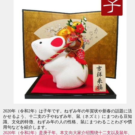
2020年（令和2年）は子年です。ねずみ年の年賀状や新春の話題に活
かせるよう、十二支の子やねずみ年、鼠（ネズミ）にまつわる豆知
識、文化的特徴、ねずみ年の人の性格、鼠にまつわることわざや慣
用句などを紹介します。
2020年（令和2年）是庚子年。本文向大家介绍围绕十二支以及鼠年、