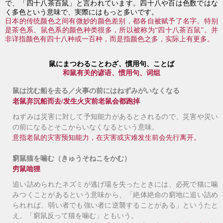
で、「四十八茶百鼠」と言われています。四十八や百は色数ではな
く多色という意味で、実際にはもっと多いです。
日本的传统颜色之间有微妙的颜色差别，都各自被赋予了名字。特别
是茶色系、鼠色系的颜色种类很多，所以被称为“四十八茶百鼠”。并
非详指颜色有四十八种或一百种，而是指颜色之多，实际上有更多。
鼠にまつわることわざ、慣用句、ことば
和鼠有关的谚语、惯用句、词组
鼠は沈む船を去る／火事の前にはねずみがいなくなる
老鼠弃沉船而去/发生火灾前老鼠会都跑掉
ねずみは災害に対して予知能力があるとされるので、災害や災い
の前になるとそこからいなくなるという意味。
意指老鼠的灾害预知能力，在灾害或灾难发生前会先行离开。
窮鼠猫を噛む（きゅうそねこをかむ）
穷鼠啮狸
追い詰められたネズミが逃げ場を失ったときには、必死で猫に噛
みつくことがあるという意味から、「絶体絶命の窮地に追い詰め
られれば、弱い者でも強い者に逆襲することがある」というたと
え。「窮鼠反って猫を噛む」ともいう。