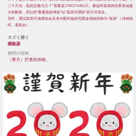
二个月后，鼠的总数为几？”答案是27682574402只。像这样鼠算的结果形成庞
大的数值，所以把“数量急剧增加”以“鼠算式增加”的方式表达。
另外，通过鼠算式地增加会员来分配利益的无限连锁组织称为“鼠讲”（传销组
织，老鼠会）。
ネズミ捕り
捕鼠器
検問の俗称。
（警方）拦查的俗
称。