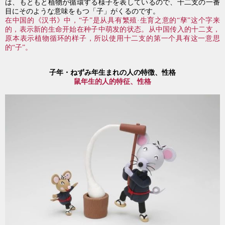
は、もともと植物が循環する様子を表しているので、十二支の一番
目にそのような意味をもつ「子」がくるのです。
在中国的《汉书》中，“子”是从具有繁殖·生育之意的“孳”这个字来
的，表示新的生命开始在种子中萌发的状态。从中国传入的十二支，
原本表示植物循环的样子，所以使用十二支的第一个具有这一意思
的“子”。
・
子年
ねずみ年生まれの人の特徴、性格
鼠年生的人的特征、性格