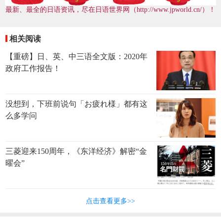
最新、最全的日语资讯，尽在日语世界网（http://www.jpworld.cn/）！
相关阅读
【重磅】日、英、中三语全文版：2020年
政府工作报告！
没想到，下班前说句「お疲れ様」都有这
么多学问
三菱迎来150周年，《东洋经济》解密“金
曜会”
点击查看更多>>