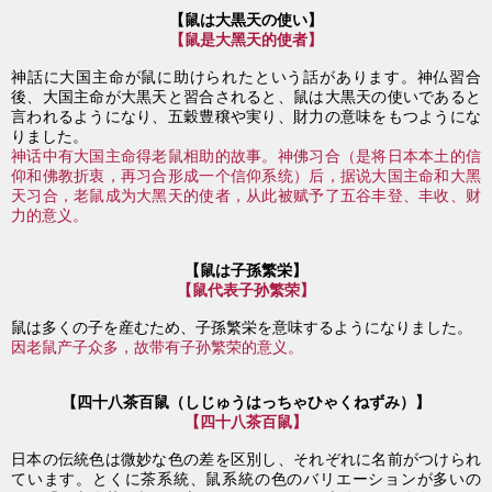
【鼠は大黒天の使い
】
【鼠是大黑天的使者
】
神話に大国主命が鼠に助けられたという話があります。神仏習合
後、大国主命が大黒天と習合されると、鼠は大黒天の使いであると
言われるようになり、五穀豊穣や実り、財力の意味をもつようにな
りました。
神话中有大国主命得老鼠相助的故事。神佛习合（是将日本本土的信
仰和佛教折衷，再习合形成一个信仰系统）后，
据说
大国主命和大黑
天习合，
老鼠成为大黑天的使者，从此被赋予了五谷丰登、丰收、财
力的意义。
【鼠は子孫繁栄】
【鼠代表子孙繁荣
】
鼠は多くの子を産むため、子孫繁栄を意味するようになりました。
因老鼠产子众多，故带有子孙繁荣的意义。
【四十八茶百鼠（しじゅうはっちゃひゃくねずみ）】
【四十八茶百鼠
】
日本の伝統色は微妙な色の差を区別し、それぞれに名前がつけられ
ています。とくに茶系統、鼠系統の色のバリエーションが多いの