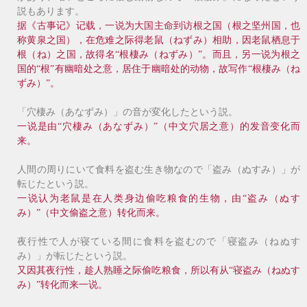
説もあります。
据《古事记》记载，一说为大国主命到访根之国（根之坚州国，也
称黄泉之国），在危难之际得老鼠（ねずみ）相助，因老鼠栖息于
根（ね）之国，故得名“根棲み（ねずみ）”。而且，另一说为根之
国的“根”有幽暗处之意，居住于幽暗处的动物，故写作“根棲み（ね
ずみ）”。
「穴棲み（あなずみ）」の音が変化したという説。
一说是由“穴棲み（あなずみ）”（中文穴居之意）的发音变化而
来。
人間の周りにいて食料を盗む生き物なので「盗み（ぬすみ）」が
転じたという説。
一说认为老鼠是在人类身边偷吃粮食的生物，由“盗み（ぬす
み）”（中文偷盗之意）转化而来。
夜行性で人が寝ている間に食料を盗むので「寝盗み（ねぬす
み）」が転じたという説。
又因其夜行性，趁人熟睡之际偷吃粮食，所以有从“寝盗み（ねぬす
み）”转化而来一说。