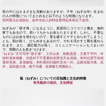
世の中にはさまざまな見解がありますが、子年（ねずみ年）生まれ
の人の特徴についてまとめると以下のような特徴になります。
世间看法众说纷纭，鼠年生的人的特征整理起来有以下这些。
ねずみが「寝ず身」になるように、真面目にコツコツと働き、倹約
家でもあるので、若いうちからお金もたまります。しかし、不要な
ものにはお金を使わないので、度を越すとケチとみられてしまうこ
とも。勘が鋭く、ひらめきもあるので、それを活かすと難を逃れら
れます。また、適応能力が高く、コミュニケーションもうまいの
で、周囲の人を惹きつけます。
“ねずみ”又可写作“寝ず身”，工作认真，勤勤恳恳，又善于节约，年
轻时就有储蓄。但是对于不需要的东西也不会花钱，有时过度节俭就
显得吝啬。直觉敏锐，有时遇到问题时
灵光一闪，总能化险为夷。此
外，适应能力强，善于沟通，容易吸引周围的人。
鼠（ねずみ）についての豆知識
と
文化的特徴
有关鼠的小知识、文化特征