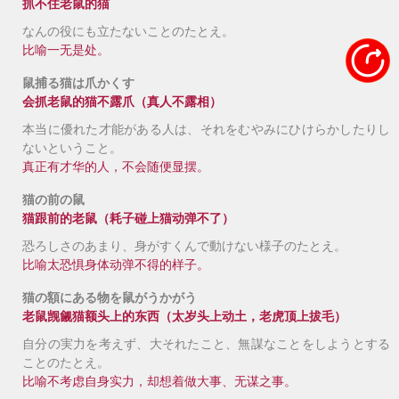
抓不住老鼠的猫
なんの役にも立たないことのたとえ。
比喻一无是处。
鼠捕る猫は爪かくす
会抓老鼠的猫不露爪（真人不露相）
本当に優れた才能がある人は、それをむやみにひけらかしたりし
ないということ。
真正有才华的人，不会随便显摆。
猫の前の鼠
猫跟前的老鼠
（耗子碰上猫动弹不了）
恐ろしさのあまり、身がすくんで動けない様子のたとえ。
比喻太恐惧身体动弹不得的样子。
猫の額にある物を鼠がうかがう
老鼠觊觎猫额头上的东西（太岁头上动土，老虎顶上拔毛）
自分の実力を考えず、大それたこと、無謀なことをしようとする
ことのたとえ。
比喻不考虑自身实力，却想着做大事、无谋之事。