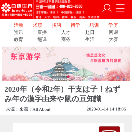
活动
求职
招聘
留学
培训
学历
资讯
直播
人才
赴日
网课
教育
翻译
商务
生活
大赛
2020年（令和2年）干支は子！ねず
み年の漢字由来や鼠の豆知識
2020-01-14 14:18:06
来源：来源：All About