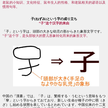
老鼠的小知识、文化特征、鼠年生人的性格、和老鼠相关的谚语以及
惯用句等。
子(ねずみ)という字の成り立ち
“子”这个汉字的来由
「子」という字は、頭部の大きな幼児の形からきた象形文字です。
“子”这个字，是头部较大的婴儿形象转化而来的象形文字。
・
中国の『漢書』では、「子」は、繁殖する
うむという意味をもつ
「孳」という字からきておており、新しい生命が種子の中に萌（き
ざ）し始める状態を表しているとわれています。中国伝来の十二支