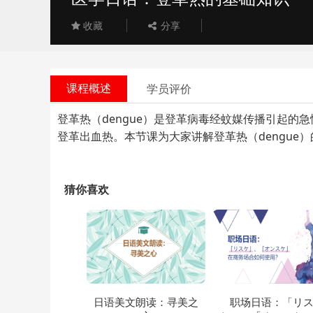
收藏
分享
课程概述
学员评价
登革热（dengue）是登革病毒经蚊媒传播引起
登革出血热。本节课为大家讲解登革热（dengue
猜你喜欢
日语美文朗读：寻美之
职场日语：「リ