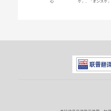
心
ケ」、「オンスケ
商务场合如何使