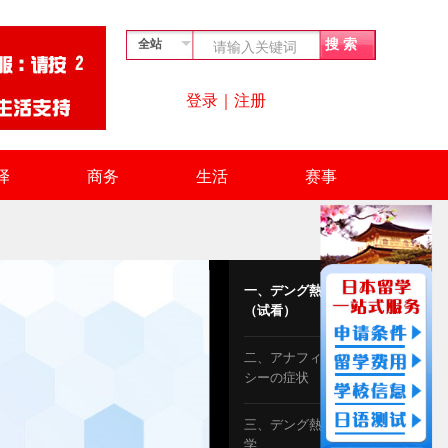
登录
｜
注册
译
商务
生活
赛事
一、デング熱とは
（试看）
二、アナフィラキ
シーの症状
三、デング熱の疫
学