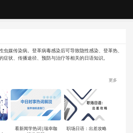
的急性虫媒传染病。登革病毒感染后可导致隐性感染、登革热、
）的症状、传播途径、预防与治疗等相关的日语知识。
更多
ス
看新闻学热词|瑞幸咖
职场日语：出差攻略