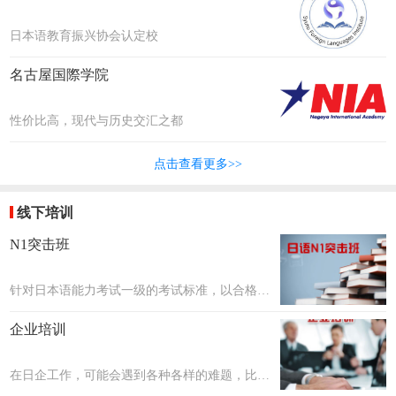
日本语教育振兴协会认定校
名古屋国際学院
性价比高，现代与历史交汇之都
点击查看更多>>
线下培训
N1突击班
针对日本语能力考试一级的考试标准，以合格考
核为目标，共设置20个课时~40个课时，每个课
企业培训
时约2小时。课程数量会在评估学生日语后确
定。
在日企工作，可能会遇到各种各样的难题，比如