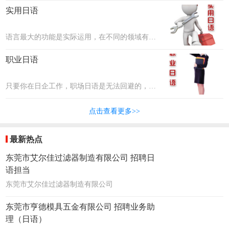
文化差异、职场礼仪、沟通交际等。联普将邀请
实用日语
最优秀的企业资深高管人员，把这些本领教给大
家！
语言最大的功能是实际运用，在不同的领域有不
同的需求，比如在美容界有美容日语、在科技行
职业日语
业有科技专业术语等，联普将邀请各行各业的专
家为大家讲述并分享他们的经验。
只要你在日企工作，职场日语是无法回避的，各
个领域都有专业的词汇，比如汽车行业、制造行
点击查看更多>>
业、服务行业等。联普将把最专业的日语传授给
大家！
最新热点
东莞市艾尔佳过滤器制造有限公司 招聘日
语担当
东莞市艾尔佳过滤器制造有限公司
东莞市亨德模具五金有限公司 招聘业务助
理（日语）