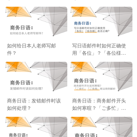
​如何给日本人老师写邮
写日语邮件时如何正确使
件？
用「各位」？「各位様」
是否正确？
商务日语：发错邮件时该
商务日语：商务邮件开头
如何处理？
如何寒暄？「ご多忙」
「ご多用」用法用例解析