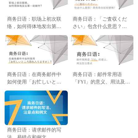
商务日语：职场上初次联
商务日语：「ご査収くだ
络，如何得体地发出第一
さい」包含什么意思？如
封邮件？
何使用？
商务日语：在商务邮件中
商务日语：邮件常用语
如何使用「お忙しいとこ
「FYI」的意义、用法及注
ろ恐れ入りますが」？
意点
商务日语：请求邮件的写
法、易错点和例文