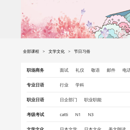
全部课程
文学文化
节日习俗
职场商务
面试
礼仪
敬语
邮件
电
专业日语
行业
学科
职业日语
日企部门
职业职能
考级考试
catti
N1
N3
文学文化
日本文学
日本文化
美文朗读