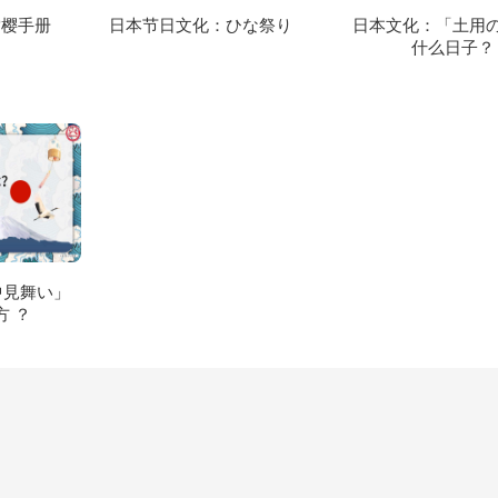
赏樱手册
日本节日文化：ひな祭り
日本文化：「土用
什么日子？
中見舞い」
方 ？