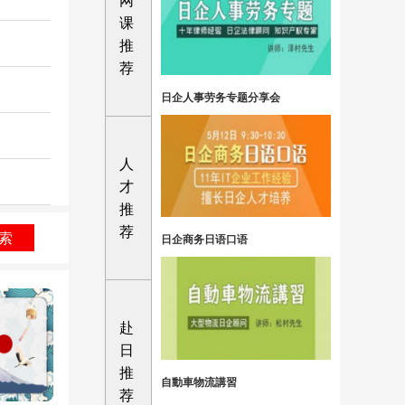
网
课
推
荐
日企人事劳务专题分享会
人
才
推
荐
索
日企商务日语口语
赴
日
推
自動車物流講習
荐