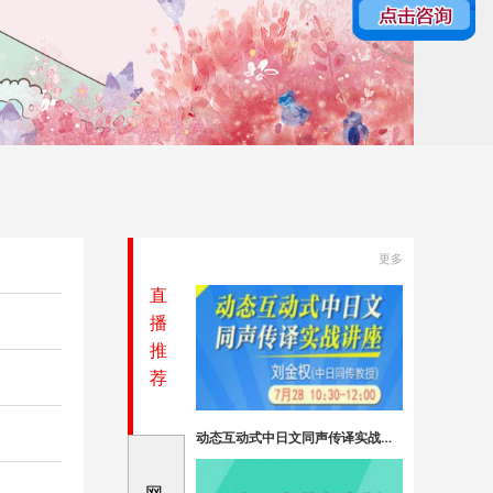
更多
直
播
推
荐
动态互动式中日文同声传译实战讲座