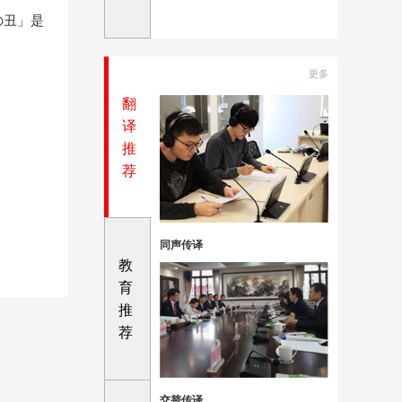
の丑」是
更多
翻
译
推
荐
同声传译
教
育
推
荐
交替传译