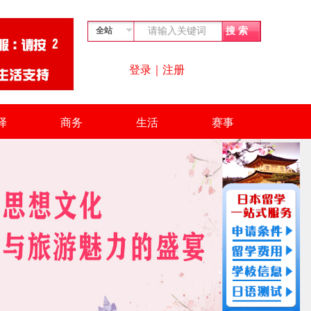
登录
｜
注册
译
商务
生活
赛事