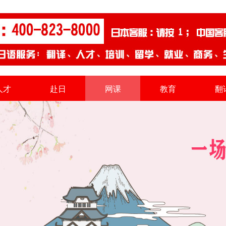
人才
赴日
网课
教育
翻