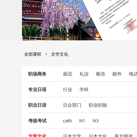
全部课程
文学文化
职场商务
面试
礼仪
敬语
邮件
电
专业日语
行业
学科
职业日语
日企部门
职业职能
考级考试
catti
N1
N3
文学文化
日本文学
日本文化
美文朗读