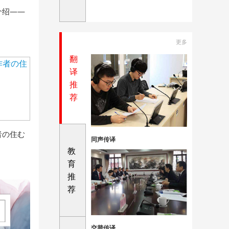
介绍——
更多
翻
译
推
荐
者の住む
同声传译
教
育
推
荐
交替传译