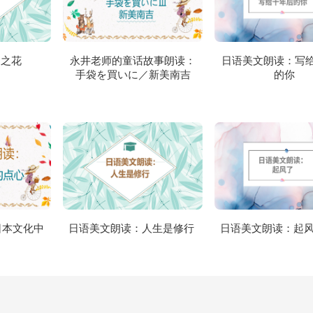
桐之花
永井老师的童话故事朗读：
日语美文朗读：写
手袋を買いに／新美南吉
的你
日本文化中
日语美文朗读：人生是修行
日语美文朗读：起