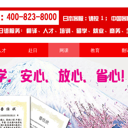
人才
赴日
网课
教育
翻