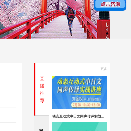
更多
直
播
推
荐
动态互动式中日文同声传译实战讲座