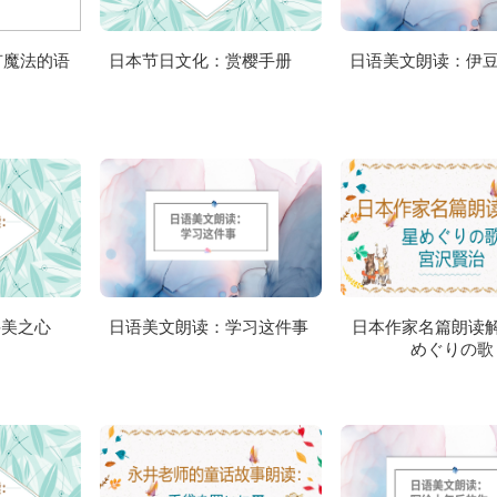
有魔法的语
日本节日文化：赏樱手册
日语美文朗读：伊
寻美之心
日语美文朗读：学习这件事
日本作家名篇朗读
めぐりの歌