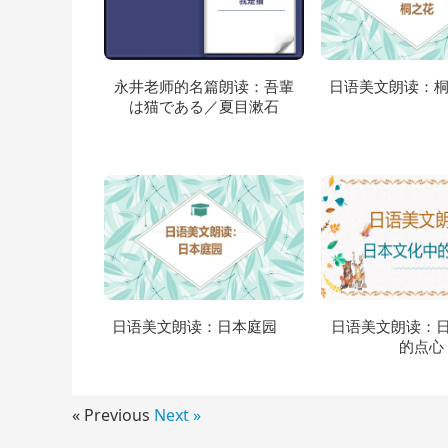
永井老师的名篇朗读：吾輩
日语美文朗读：
は猫である／夏目漱石
日语美文朗读：日本庭园
日语美文朗读：
的点心
« Previous
Next »