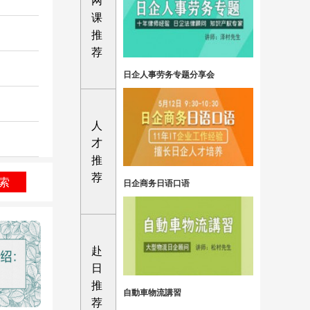
网
课
推
荐
日企人事劳务专题分享会
人
才
推
荐
索
日企商务日语口语
赴
日
推
自動車物流講習
荐