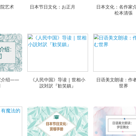
庭院艺术
日本节日文化：お正月
日本文化：名作家
松本清張
家介绍——
《人民中国》导读 | 世相小
日语美文朗读：作
司
説対訳『歓笑鎮』
世界