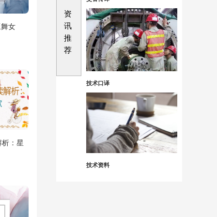
资
讯
豆舞女
推
荐
技术口译
解析：星
技术资料