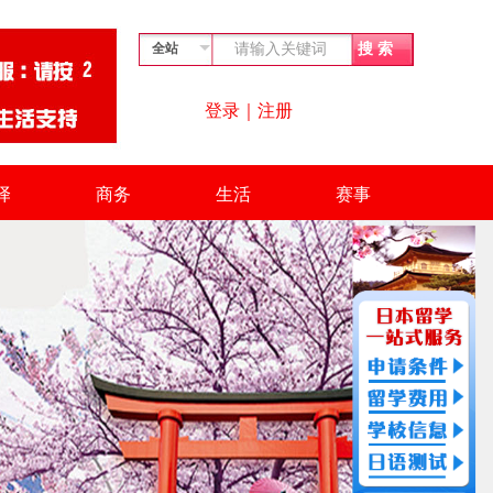
登录
｜
注册
译
商务
生活
赛事